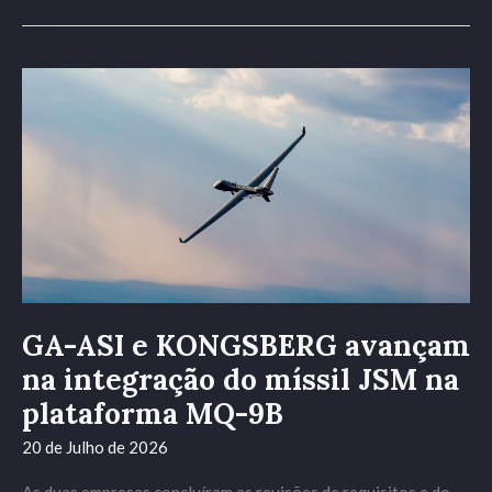
GA-
ASI
e
KONGSBERG
avançam
na
integração
do
míssil
JSM
GA-ASI e KONGSBERG avançam
na
plataforma
na integração do míssil JSM na
MQ-
plataforma MQ-9B
9B
20 de Julho de 2026
As duas empresas concluíram as revisões de requisitos e do