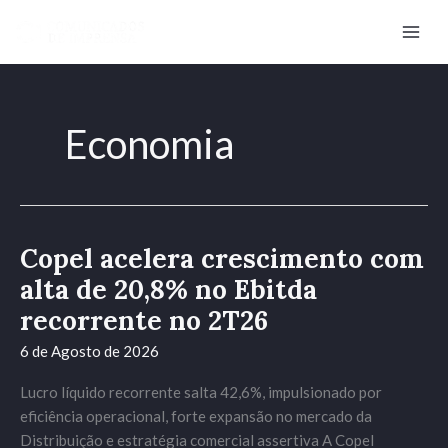
Skip
to
content
Economia
Copel acelera crescimento com
Copel
acelera
alta de 20,8% no Ebitda
crescimento
recorrente no 2T26
com
alta
6 de Agosto de 2026
de
Lucro líquido recorrente salta 42,6%, impulsionado por
20,8%
eficiência operacional, forte expansão no mercado da
no
Distribuição e estratégia comercial assertiva A Copel
Ebitda