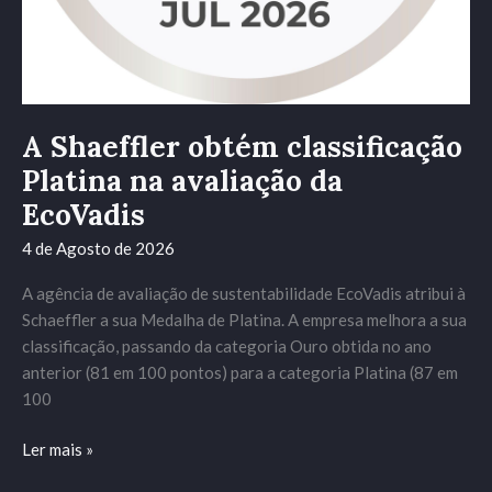
A Shaeffler obtém classificação
Platina na avaliação da
EcoVadis
4 de Agosto de 2026
A agência de avaliação de sustentabilidade EcoVadis atribui à
Schaeffler a sua Medalha de Platina. A empresa melhora a sua
classificação, passando da categoria Ouro obtida no ano
anterior (81 em 100 pontos) para a categoria Platina (87 em
100
Ler mais »