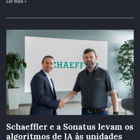
Ler mais »
Schaeffler
e
a
Sonatus
levam
os
algoritmos
de
IA
às
unidades
de
controlo
Schaeffler e a Sonatus levam os
para
algoritmos de IA às unidades
veículos