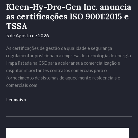
e
Kleen-Hy-Dro-Gen Inc. anuncia
TSSA
as certificações ISO 9001:2015 e
TSSA
5 de Agosto de 2026
As certificações de gestão da qualidade e segurança
regulamentar posicionam a empresa de tecnologia de energia
limpa listada na CSE para acelerar sua comercialização e
disputar importantes contratos comerciais para o
fornecimento de sistemas de aquecimento residenciais e
comerciais com
Ler mais »
Novidades