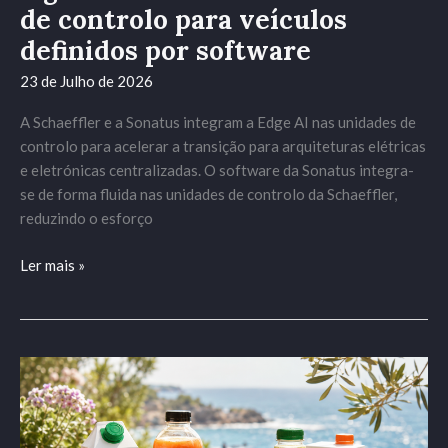
de controlo para veículos
definidos
por
definidos por software
software
23 de Julho de 2026
A Schaeffler e a Sonatus integram a Edge AI nas unidades de
controlo para acelerar a transição para arquiteturas elétricas
e eletrónicas centralizadas. O software da Sonatus integra-
se de forma fluida nas unidades de controlo da Schaeffler,
reduzindo o esforço
Ler mais »
Frescura
e
sabor
para