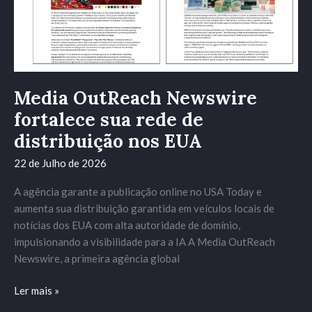
Media OutReach Newswire
fortalece sua rede de
distribuição nos EUA
22 de Julho de 2026
A agência garante a publicação online no USA Today e
aumenta sua distribuição garantida em veículos locais de
notícias dos EUA com alta autoridade de domínio,
impulsionando a visibilidade para a IA A Media OutReach
Newswire, a primeira agência global
Ler mais »