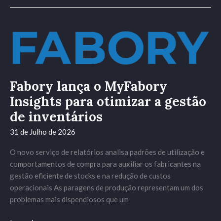
Fabory
lança
o
MyFabory
Insights
Fabory lança o MyFabory
para
Insights para otimizar a gestão
otimizar
de inventários
a
gestão
31 de Julho de 2026
de
inventários
O novo serviço de relatórios analisa padrões de utilização e
comportamentos de compra para auxiliar os fabricantes na
gestão eficiente de stocks e na redução de custos
operacionais As paragens de produção representam um dos
problemas mais dispendiosos que um