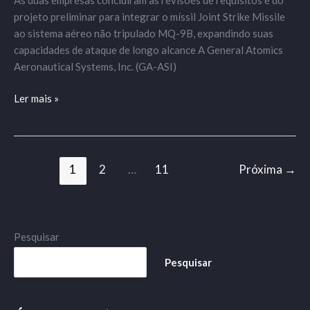
projeto preliminar para integrar o míssil Joint Strike Missile
ao sistema aéreo não tripulado MQ-9B, expandindo suas
capacidades de ataque de longo alcance A General Atomics
Aeronautical Systems, Inc. (GA-ASI)
Ler mais »
1
2
…
11
Próxima
→
Pesquisar
Pesquisar