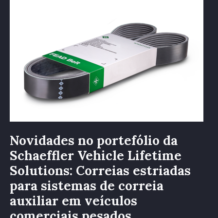
no
portefólio
da
Schaeffler
Vehicle
Lifetime
Solutions:
Correias
estriadas
para
sistemas
de
Novidades no portefólio da
correia
Schaeffler Vehicle Lifetime
auxiliar
em
Solutions: Correias estriadas
veículos
para sistemas de correia
comerciais
auxiliar em veículos
pesados
comerciais pesados