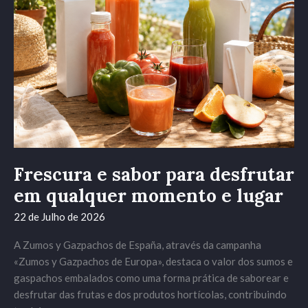
desfrutar
em
qualquer
momento
e
lugar
Frescura e sabor para desfrutar
em qualquer momento e lugar
22 de Julho de 2026
A Zumos y Gazpachos de España, através da campanha
«Zumos y Gazpachos de Europa», destaca o valor dos sumos e
gaspachos embalados como uma forma prática de saborear e
desfrutar das frutas e dos produtos hortícolas, contribuindo