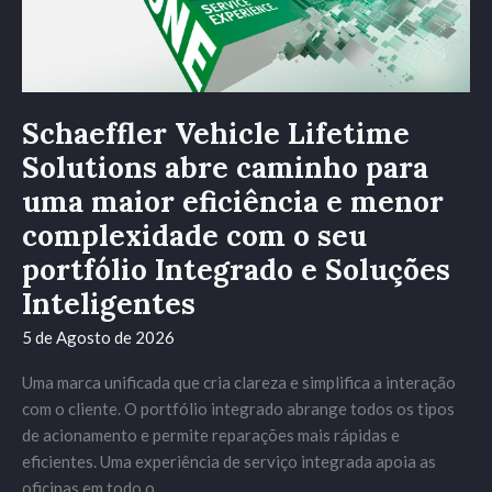
para
uma
maior
eficiência
e
Schaeffler Vehicle Lifetime
menor
Solutions abre caminho para
complexidade
uma maior eficiência e menor
com
o
complexidade com o seu
seu
portfólio Integrado e Soluções
portfólio
Inteligentes
Integrado
e
5 de Agosto de 2026
Soluções
Inteligentes
Uma marca unificada que cria clareza e simplifica a interação
com o cliente. O portfólio integrado abrange todos os tipos
de acionamento e permite reparações mais rápidas e
eficientes. Uma experiência de serviço integrada apoia as
oficinas em todo o