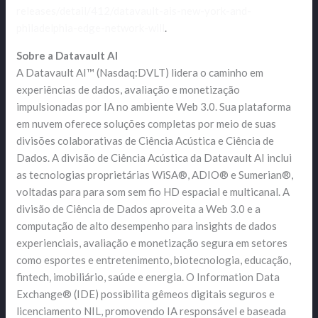
releases/detail/412/datavault-ais-new-york-and-
philadelphia-edge-network-will
.
Sobre a Datavault AI
A Datavault AI™ (Nasdaq:DVLT) lidera o caminho em
experiências de dados, avaliação e monetização
impulsionadas por IA no ambiente Web 3.0. Sua plataforma
em nuvem oferece soluções completas por meio de suas
divisões colaborativas de Ciência Acústica e Ciência de
Dados. A divisão de Ciência Acústica da Datavault AI inclui
as tecnologias proprietárias WiSA®, ADIO® e Sumerian®,
voltadas para para som sem fio HD espacial e multicanal. A
divisão de Ciência de Dados aproveita a Web 3.0 e a
computação de alto desempenho para insights de dados
experienciais, avaliação e monetização segura em setores
como esportes e entretenimento, biotecnologia, educação,
fintech, imobiliário, saúde e energia. O Information Data
Exchange® (IDE) possibilita gêmeos digitais seguros e
licenciamento NIL, promovendo IA responsável e baseada