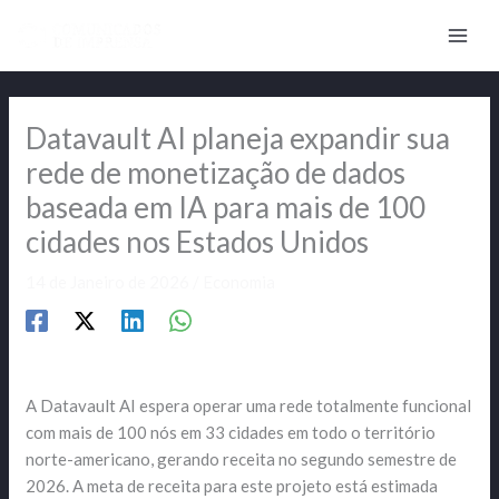
Skip
to
content
Datavault AI planeja expandir sua
rede de monetização de dados
baseada em IA para mais de 100
cidades nos Estados Unidos
14 de Janeiro de 2026
/
Economia
A Datavault AI espera operar uma rede totalmente funcional
com mais de 100 nós em 33 cidades em todo o território
norte-americano, gerando receita no segundo semestre de
2026. A meta de receita para este projeto está estimada