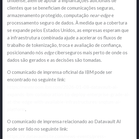
unidense, além de apoiar a implantações adicionais de
clientes que se beneficiam de comunicações seguras,
armazenamento protegido, computação
near-edge
e
processamento seguro de dados. À medida que a cobertura
se expande pelos Estados Unidos, as empresas esperam que
a infraestrutura combinada ajude a acelerar os fluxos de
trabalho de tokenização, troca e avaliação de confiança,
posicionando nós
edge
ciberseguros mais perto de onde os
dados são gerados e as decisões são tomadas.
O comunicado de imprensa oficinal da IBM pode ser
encontrado no seguinte link:
https://newsroom.ibm.com/2026-01-08-datavault-ai-
expands-ibm-collaboration-to-deploy-enterprise-grade-ai-
at-the-edge-with-available-infrastructures-snqtum-ai-
platform
.
O comunicado de imprensa relacionado ao Datavault AI
pode ser lido no seguinte link:
https://ir.datavaultsite.com/news-events/press-