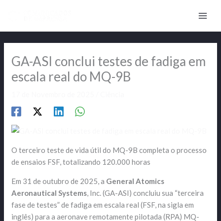
Skip
to
content
GA-ASI conclui testes de fadiga em
escala real do MQ-9B
17 de Novembro de 2025
/
Ciência
O terceiro teste de vida útil do MQ-9B completa o processo
de ensaios FSF, totalizando 120.000 horas
Em 31 de outubro de 2025, a
General Atomics
Aeronautical Systems
, Inc. (GA-ASI) concluiu sua “terceira
fase de testes” de fadiga em escala real (FSF, na sigla em
inglês) para a aeronave remotamente pilotada (RPA) MQ-