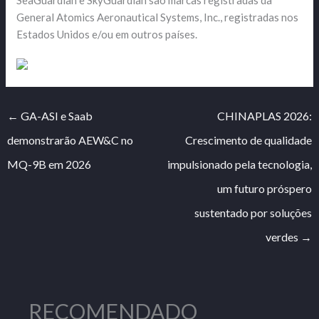
SeaGuardian e SkyGuardian são marcas registradas da
General Atomics Aeronautical Systems, Inc., registradas nos
Estados Unidos e/ou em outros países.
←
GA-ASI e Saab
CHINAPLAS 2026:
demonstrarão AEW&C no
Crescimento de qualidade
MQ-9B em 2026
impulsionado pela tecnologia,
um futuro próspero
sustentado por soluções
verdes
→
RECOMENDADO