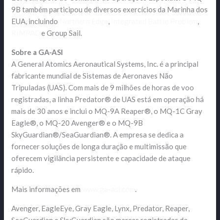
9B também participou de diversos exercícios da Marinha dos
EUA, incluindo
Northern Edge
,
Integrated Battle Problem
,
RIMPAC
e Group Sail.
Sobre a GA-ASI
A General Atomics Aeronautical Systems, Inc. é a principal
fabricante mundial de Sistemas de Aeronaves Não
Tripuladas (UAS). Com mais de 9 milhões de horas de voo
registradas, a linha Predator® de UAS está em operação há
mais de 30 anos e inclui o MQ-9A Reaper®, o MQ-1C Gray
Eagle®, o MQ-20 Avenger® e o MQ-9B
SkyGuardian®/SeaGuardian®. A empresa se dedica a
fornecer soluções de longa duração e multimissão que
oferecem vigilância persistente e capacidade de ataque
rápido.
Mais informações em
www.ga-asi.com
.
Avenger, EagleEye, Gray Eagle, Lynx, Predator, Reaper,