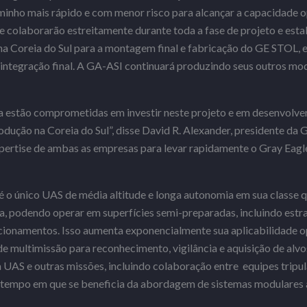
minho mais rápido e com menor risco para alcançar a capacidade 
 colaborarão estreitamente durante toda a fase de projeto e est
na Coreia do Sul para a montagem final e fabricação do GE STOL,
 integração final. A GA-ASI continuará produzindo seus outros m
 estão comprometidas em investir neste projeto e em desenvolve
dução na Coreia do Sul”, disse David R. Alexander, presidente da 
pertise de ambas as empresas para levar rapidamente o Gray Eag
o único UAS de média altitude e longa autonomia em sua classe q
a, podendo operar em superfícies semi-preparadas, incluindo estr
acionamentos. Isso aumenta exponencialmente sua aplicabilidade o
 multimissão para reconhecimento, vigilância e aquisição de alvo
UAS e outras missões, incluindo colaboração entre equipes tripul
empo em que se beneficia da abordagem de sistemas modulares 