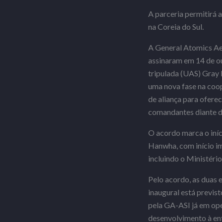
A parceria permitirá 
na Coreia do Sul.
A General Atomics Aer
assinaram em 14 de o
tripulada (UAS) Gray 
uma nova fase na coop
de aliança para ofere
comandantes diante da
O acordo marca o iní
Hanwha, com início im
incluindo o Ministéri
Pelo acordo, as duas
inaugural está previs
pela GA-ASI já em op
desenvolvimento à ent