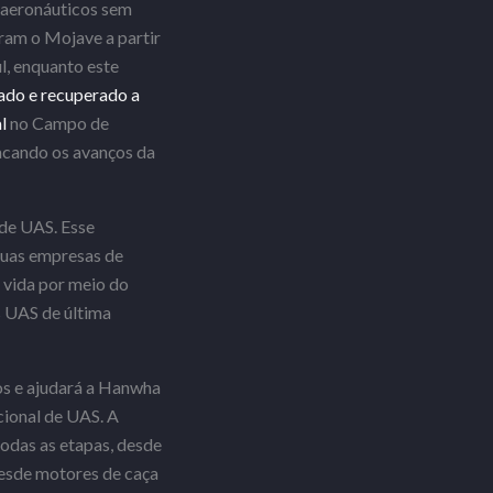
 aeronáuticos sem
ram o Mojave a partir
, enquanto este
ado e recuperado a
l
no Campo de
acando os avanços da
 de UAS. Esse
duas empresas de
e vida por meio do
s UAS de última
os e ajudará a Hanwha
acional de UAS. A
odas as etapas, desde
esde motores de caça