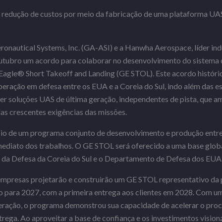
a redução de custos por meio da fabricação de uma plataforma UAS 
onautical Systems, Inc. (GA-ASI) e a Hanwha Aerospace, líder indu
utubro um acordo para colaborar no desenvolvimento do sistema 
Eagle® Short Takeoff and Landing (GE STOL). Este acordo históric
eração em defesa entre os EUA e a Coreia do Sul, indo além das es
cer soluções UAS de última geração, independentes de pista, que 
s crescentes exigências das missões.
cio de um programa conjunto de desenvolvimento e produção entre
ediato dos trabalhos. O GE STOL será oferecido a uma base global
o da Defesa da Coreia do Sul e o Departamento de Defesa dos EUA
 empresas projetarão e construirão um GE STOL representativo da
to para 2027, com a primeira entrega aos clientes em 2028. Com u
eração, o programa demonstrou sua capacidade de acelerar o proc
rega. Ao aproveitar a base de confiança e os investimentos visioná