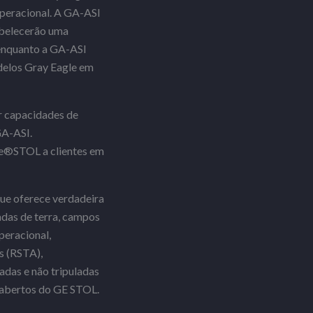
operacional. A GA-ASI
abelecerão uma
 enquanto a GA-ASI
odelos Gray Eagle em
r capacidades de
GA-ASI.
le®STOL a clientes em
ue oferece verdadeira
adas de terra, campos
peracional,
s (RSTA),
adas e não tripuladas
abertos do GE STOL.