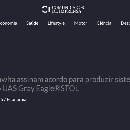
conomia
Saúde
Lifestyle
Motor
Ciência
Des
wha assinam acordo para produzir sist
do UAS Gray Eagle®STOL
25
/
Economia