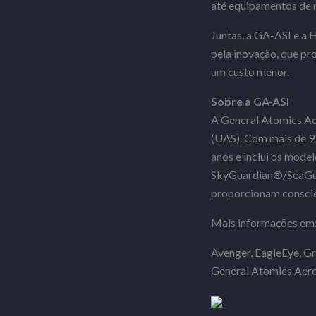
até equipamentos de r
Juntas, a GA-ASI e a 
pela inovação, que pr
um custo menor.
Sobre a GA-ASI
A General Atomics Aer
(UAS). Com mais de 9 
anos e inclui os m
SkyGuardian®/SeaGuar
proporcionam consciên
Mais informações em
Avenger, EagleEye, Gr
General Atomics Aeron