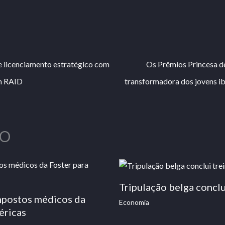
e licenciamento estratégico com
Os Prêmios Princesa de
em RAID
transformadora dos jovens i
O
Tripulação belga conc
mpostos médicos da
Economia
éricas