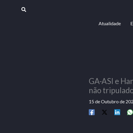
Skip
Procurar
to
content
Atualidade
E
GA-ASI e Han
não tripula
15 de Outubro de 20