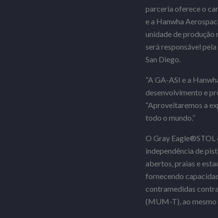
parceria oferece o ca
e a Hanwha Aerospace
unidade de produção 
será responsável pela
San Diego.
“A GA-ASI e a Hanwha
desenvolvimento e pro
“Aproveitaremos a ex
todo o mundo.”
O Gray Eagle®STOL é 
independência de pist
abertos, praias e est
fornecendo capacidade
contramedidas contra 
(MUM-T), ao mesmo t