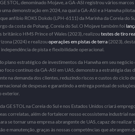
GE STOL, denominado Mojave, a GA-ASI registrou vários marcos
do uma demonstração em 2024, na qual a GA-ASI e a Hanwha pilota
que anfíbio ROKS Dokdo (LPH-6111) da Marinha da Coreia do Sul
argo da costa de Pohang, Coreia do Sul. O Mojave também foi
lanç
s britânico HMS Prince of Wales (2023), realizou
testes de tiro rea
izona (2024) e realizou
operações em pistas de terra
(2023), dest
ndependência de pista e flexibilidade operacional.
e do plano estratégico de investimentos da Hanwha em seu negócio
ao foco contínuo da GA-ASI em UAS, demonstra a estratégia das 
nte na demanda dos clientes, reduzindo riscos e custos do ciclo d
rnacional de despesas e garantindo a entrega pontual de soluçõe
 exterior.
 da GE STOL na Coreia do Sul e nos Estados Unidos criará empreg
reas correlatas, além de fortalecer nosso ecossistema industrial n
ra se tornar uma empresa abrangente de UAS, capaz de realizar t
ução e manutenção, graças às nossas competências que abrangem d