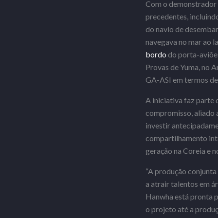
Com o demonstrador 
precedentes, incluin
do navio de desembar
navegava no mar ao l
bordo
do porta-aviõe
Provas de Yuma, no Ar
GA-ASI em termos de i
A iniciativa faz part
compromisso, aliado 
investir antecipadame
compartilhamento inte
geração na Coreia e no
“A produção conjunta
a atrair talentos em á
Hanwha está pronta pa
o projeto até a prod