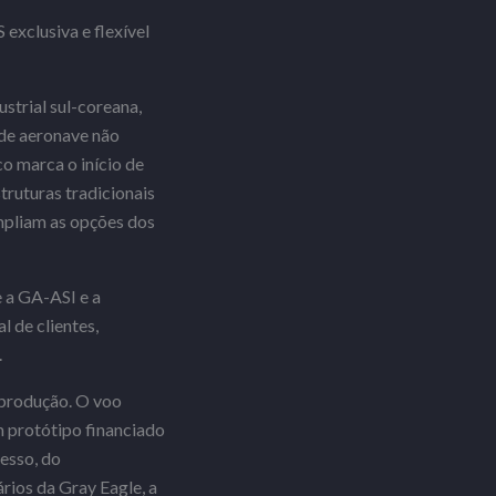
exclusiva e flexível
strial sul-coreana,
de aeronave não
o marca o início de
truturas tradicionais
ampliam as opções dos
 a GA-ASI e a
 de clientes,
.
 produção. O voo
m protótipo financiado
esso, do
rios da Gray Eagle, a