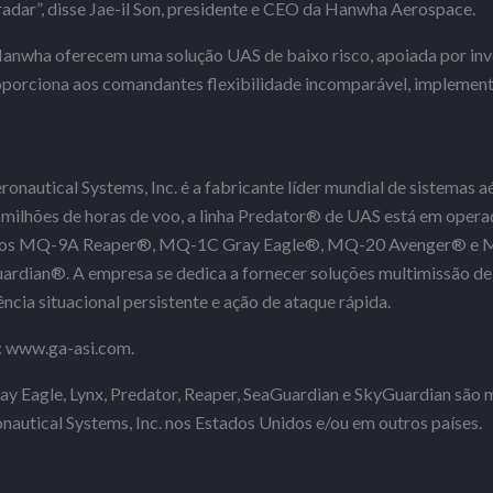
adar”, disse Jae-il Son, presidente e CEO da Hanwha Aerospace.
Hanwha oferecem uma solução UAS de baixo risco, apoiada por inv
oporciona aos comandantes flexibilidade incomparável, implement
onautical Systems, Inc. é a fabricante líder mundial de sistemas a
milhões de horas de voo, a linha Predator® de UAS está em opera
odelos MQ-9A Reaper®, MQ-1C Gray Eagle®, MQ-20 Avenger® e
dian®. A empresa se dedica a fornecer soluções multimissão de
cia situacional persistente e ação de ataque rápida.
: www.ga-asi.com.
ay Eagle, Lynx, Predator, Reaper, SeaGuardian e SkyGuardian são 
autical Systems, Inc. nos Estados Unidos e/ou em outros países.