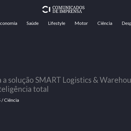
conomia
Saúde
Lifestyle
Motor
Ciência
Des
 a solução SMART Logistics & Warehou
teligência total
5
/
Ciência