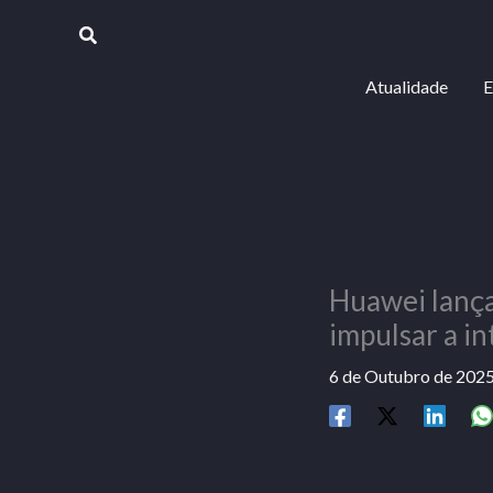
Skip
Procurar
to
content
Atualidade
E
Huawei lança
impulsar a in
6 de Outubro de 202