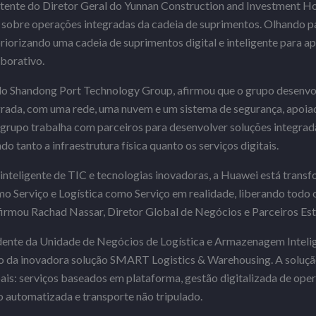
stente do Diretor Geral do Yunnan Construction and Investment H
 sobre operações integradas da cadeia de suprimentos. Olhando pa
riorizando uma cadeia de suprimentos digital e inteligente para ap
borativo.
 do Shandong Port Technology Group, afirmou que o grupo desenv
grada, com uma rede, uma nuvem e um sistema de segurança, apoiad
grupo trabalha com parceiros para desenvolver soluções integrad
do tanto a infraestrutura física quanto os serviços digitais.
nteligente de TIC e tecnologias inovadoras, a Huawei está trans
Serviço e Logística como Serviço em realidade, liberando todo o
, afirmou Rachad Nassar, Diretor Global de Negócios e Parceiros Es
idente da Unidade de Negócios de Logística e Armazenagem Inteli
o da inovadora solução SMART Logistics & Warehousing. A soluçã
pais: serviços baseados em plataforma, gestão digitalizada de ope
ão automatizada e transporte não tripulado.