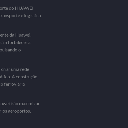
sporte do HUAWEI
ransporte e logística
gente da Huawei,
 a fortalecer a
mpulsando o
 criar uma rede
ático. A construção
b ferroviário
uawei irão maximizar
rios aeroportos,