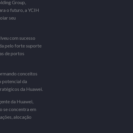
olding Group,
ra o futuro, a YCIH
oiar seu
olveu com sucesso
a pelo forte suporte
as de portos
formando conceitos
 potencial da
tratégicos da Huawei.
gente da Huawei,
o se concentra em
rações, alocação