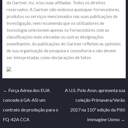
da Gartner, Inc. e/ou suas afiliadas. Todos os direitos
reservados. A Gartner não endossa quaisquer fornecedores,
produtos ou serviços mencionados nas suas publicações de
investigação, nem recomenda que os utilizadores de
tecnologia selecionem apenas os fornecedores com as
classificações mais elevadas ou outras designações
semelhantes. As publicações do Gartner refletem as opiniões
de sua organização de pesquisa e consultoria e não devem
ser interpretadas como declarações de fatos.
←
Força Aérea dos EUA
A U.S. Polo Assn. apresenta sua
concede à GA-ASI um
coleção Primavera/Verão
contrato de produção para o
2027 na 110ª edição da Pitti
FQ-42A CCA
Immagine Uomo
→