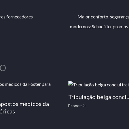
ores fornecedores
Maior conforto, segurança
modernos: Schaeffler promove
O
Tripulação belga conc
mpostos médicos da
Economia
éricas