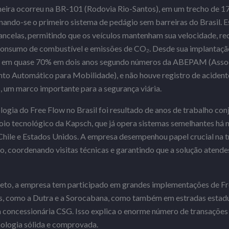
eira ocorreu na BR-101 (Rodovia Rio-Santos), em um trecho de 
ornando-se o primeiro sistema de pedágio sem barreiras do Brasil. E
ancelas, permitindo que os veículos mantenham sua velocidade, r
onsumo de combustível e emissões de CO₂. Desde sua implantação,
em quase 70% em dois anos segundo números da ABEPAM (Associ
o Automático para Mobilidade), e não houve registro de acidente
 um marco importante para a segurança viária.
logia do Free Flow no Brasil foi resultado de anos de trabalho con
io tecnológico da Kapsch, que já opera sistemas semelhantes há 
Chile e Estados Unidos. A empresa desempenhou papel crucial na t
 coordenando visitas técnicas e garantindo que a solução atende
eto, a empresa tem participado em grandes implementações de Fre
is, como a Dutra e a Sorocabana, como também em estradas estadu
concessionária CSG. Isso explica o enorme número de transações 
ologia sólida e comprovada.