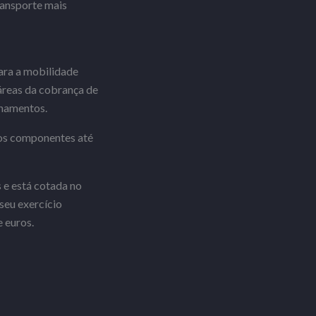
ransporte mais
ara a mobilidade
áreas da cobrança de
onamentos.
 os componentes até
 e está cotada no
seu exercício
 euros.