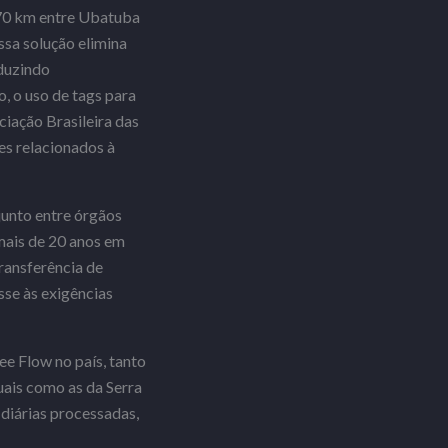
170 km entre Ubatuba
ssa solução elimina
eduzindo
 o uso de tags para
ação Brasileira das
s relacionados à
junto entre órgãos
mais de 20 anos em
ransferência de
sse às exigências
e Flow no país, tanto
ais como as da Serra
diárias processadas,