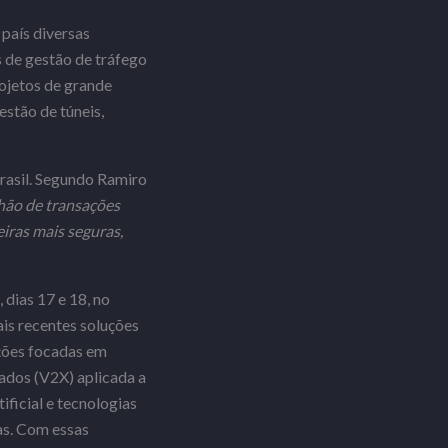
país diversas
s de gestão de tráfego
rojetos de grande
stão de túneis,
rasil. Segundo Ramiro
hão de transações
iras mais seguras,
dias 17 e 18, no
is recentes soluções
ações focadas em
tados (V2X) aplicada a
ificial e tecnologias
ias. Com essas