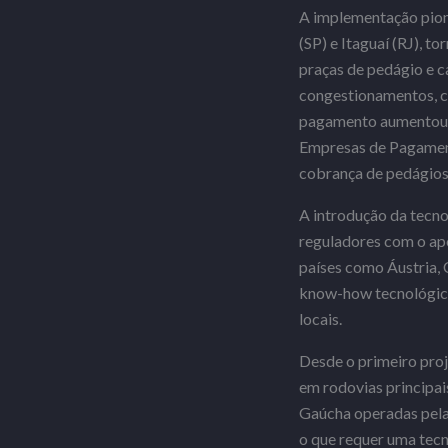
A implementação pion
(SP) e Itaguaí (RJ), t
praças de pedágio e c
congestionamentos, c
pagamento aumentou 
Empresas de Pagament
cobrança de pedágios,
A introdução da tecno
reguladores com o apo
países como Áustria, 
know-how tecnológico,
locais.
Desde o primeiro proj
em rodovias principa
Gaúcha operadas pela 
o que requer uma tecn