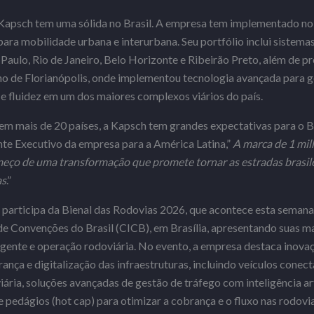
Kapsch tem uma sólida no Brasil. A empresa tem implementado no 
para mobilidade urbana e interurbana. Seu portfólio inclui sistema
aulo, Rio de Janeiro, Belo Horizonte e Ribeirão Preto, além de p
 de Florianópolis, onde implementou tecnologia avançada para ge
e fluidez em um dos maiores complexos viários do país.
m mais de 20 países, a Kapsch tem grandes expectativas para o B
ente Executivo da empresa para a América Latina,”
A marca de 1 mil
meço de uma transformação que promete tornar as estradas brasile
as
.”
articipa da Bienal das Rodovias 2026, que acontece esta semana, 
de Convenções do Brasil (CICB), em Brasília, apresentando suas ma
igente e operação rodoviária. No evento, a empresa destaca inov
rança e digitalização das infraestruturas, incluindo veículos conec
ária, soluções avançadas de gestão de tráfego com inteligência art
de pedágios (hot cap) para otimizar a cobrança e o fluxo nas rodov