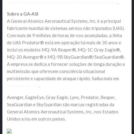
https://www.defenceiq.com/events-internationalfighter
.
Sobre a GA-ASI
A General Atomics Aeronautical Systems, Inc. é a principal
fabricante mundial de sistemas aéreos não tripulados (UAS).
Com mais de 9 milhões de horas de voo acumuladas, a linha
de UAS Predator® está em operação há mais de 30 anos e
inclui os modelos MQ-9A Reaper®, MQ-1C Gray Eagle®,
MQ-20 Avenger® e MQ-9B SkyGuardian®/SeaGuardian®.
A empresa se dedica a fornecer soluções de longa duração e
multimissão que oferecem consciência situacional
persistente e capacidade de ataque rápido. Saiba mais em
www.ga-asi.com
.
Avenger, EagleEye, Gray Eagle, Lynx, Predator, Reaper,
SeaGuardian e SkyGuardian são marcas registradas da
General Atomics Aeronautical Systems, Inc., nos Estados
Unidos e/ou em outros países.