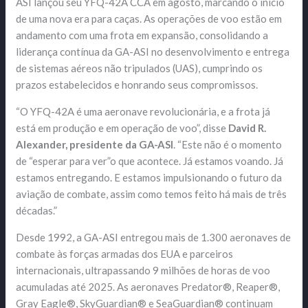
ASI lançou seu YFQ-42A CCA em agosto, marcando o início
de uma nova era para caças. As operações de voo estão em
andamento com uma frota em expansão, consolidando a
liderança contínua da GA-ASI no desenvolvimento e entrega
de sistemas aéreos não tripulados (UAS), cumprindo os
prazos estabelecidos e honrando seus compromissos.
“O YFQ-42A é uma aeronave revolucionária, e a frota já
está em produção e em operação de voo”, disse
David R.
Alexander, presidente da GA-ASI
. “Este não é o momento
de “esperar para ver”o que acontece. Já estamos voando. Já
estamos entregando. E estamos impulsionando o futuro da
aviação de combate, assim como temos feito há mais de três
décadas.”
Desde 1992, a GA-ASI entregou mais de 1.300 aeronaves de
combate às forças armadas dos EUA e parceiros
internacionais, ultrapassando 9 milhões de horas de voo
acumuladas até 2025. As aeronaves Predator®, Reaper®,
Gray Eagle®, SkyGuardian® e SeaGuardian® continuam