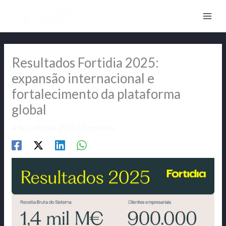
Skip
to
content
Resultados Fortidia 2025:
expansão internacional e
fortalecimento da plataforma
global
4 de Junho de 2026
/
Economia