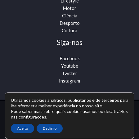
Lifestyle
Motor
Ciência
Desporto
Cultura
Siga-nos
Facebook
Youtube
Twitter
Instagram
Utilizamos cookies analíticos, publicitários e de terceiros para
lhe oferecer a melhor experiência no nosso site.
Copyright © Todos os direitos reservados -
Pode saber mais sobre quais cookies usamos ou desativá-los
nas
configurações
.
comunicadosdeimprensa.com
Aceito
Declínio
Política de privacidade
-
Política de cookies
-
Contato