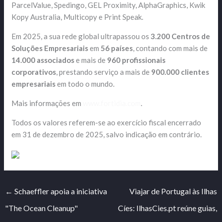
ParcelValue, Spedingo, GEL Proximity, AlphaGraphics, Kwik
Kopy Australia, Multicopy e Print Speak.
Em 2025, a sua rede global ultrapassou os
3.200 Centros de
Soluções Empresariais
em
56 países
, contando com mais de
14.000 associados
e mais de
960 profissionais
corporativos
, prestando serviço a mais de
900.000 clientes
empresariais
em todo o mundo.
Mais informações em
www.fortidia.com
.
Todos os valores referem-se ao exercício fiscal encerrado
em 31 de dezembro de 2025, salvo indicação em contrário.
←
Schaeffler apoia a iniciativa
Viajar de Portugal às Ilhas
"The Ocean Cleanup"
Cíes: IlhasCies.pt reúne guias,