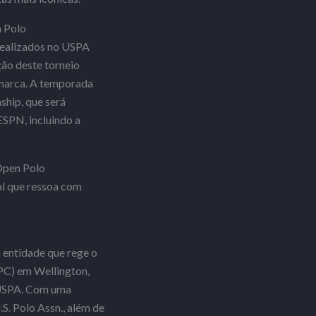
 Polo
realizados no USPA
ção deste torneio
 marca. A temporada
ship, que será
ESPN, incluindo a
 Open Polo
al que ressoa com
a entidade que rege o
PC) em Wellington,
a USPA. Com uma
.S. Polo Assn., além de