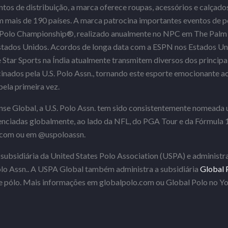
ntos de distribuição, a marca oferece roupas, acessórios e calçad
m mais de 190 países. A marca patrocina importantes eventos de 
n Polo Championship®, realizado anualmente no NPC em The Palm B
Estados Unidos. Acordos de longa data com a ESPN nos Estados U
 Star Sports na Índia atualmente transmitem diversos dos princip
nados pela U.S. Polo Assn., tornando este esporte emocionante ac
ela primeira vez.
se Global, a U.S. Polo Assn. tem sido consistentemente nomeada 
enciadas globalmente, ao lado da NFL, do PGA Tour e da Fórmula 
.com ou em @uspoloassn.
ubsidiária da United States Polo Association (USPA) e administr
Polo Assn.. A USPA Global também administra a subsidiária
Global 
e pólo. Mais informações em globalpolo.com ou Global Polo no Y