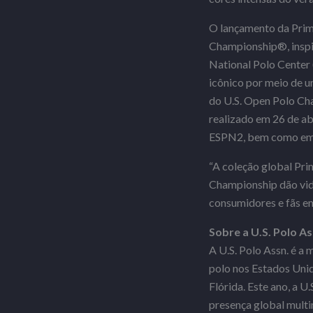
O lançamento da Prim
Championship®, inspir
National Polo Center 
icônico por meio de u
do U.S. Open Polo Ch
realizado em 26 de ab
ESPN2, bem como em o
“A coleção global Pri
Championship dão vid
consumidores e fãs em
Sobre a U.S. Polo As
A U.S. Polo Assn. é a 
polo nos Estados Uni
Flórida. Este ano, a 
presença global multim