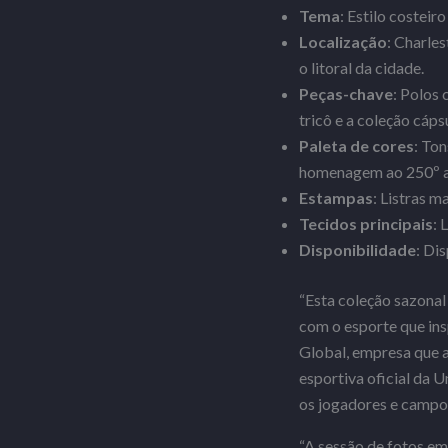
Tema
: Estilo costeir
Localização
: Charle
o litoral da cidade.
Peças-chave
: Polos 
tricô e a coleção cáp
Paleta
de
cores
: Ton
homenagem ao 250º an
Estampas
: Listras m
Tecidos principais
: 
Disponibilidade
: Di
“Esta coleção sazonal
com o esporte que ins
Global, empresa que a
esportiva oficial da 
os jogadores e campos
“A sessão de fotos em 