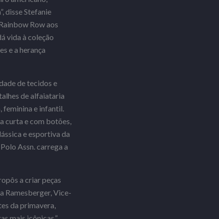
, disse Stefanie
e Rainbow Row aos
á vida à coleção
es e a herança
dade de tecidos e
alhes de alfaiataria
feminina e infantil.
ga curta e com botões,
lássica e esportiva da
 Polo Assn. carrega a
ropôs a criar peças
sica Ramesberger, Vice-
es da primavera,
as mais icônicas.”