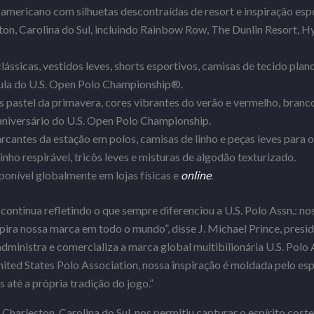
o americano com silhuetas descontraídas de resort e inspiração esp
ston, Carolina do Sul, incluindo Rainbow Row, The Dunlin Resort, 
clássicas, vestidos leves, shorts esportivos, camisas de tecido plan
sula do U.S. Open Polo Championship®.
s pastel da primavera, cores vibrantes do verão e vermelho, branco
iversário do U.S. Open Polo Championship.
arcantes da estação em polos, camisas de linho e peças leves para o
Linho respirável, tricôs leves e misturas de algodão texturizado.
sponível globalmente em lojas físicas e
online
.
 continua refletindo o que sempre diferenciou a U.S. Polo Assn.: n
pira nossa marca em todo o mundo”, disse J. Michael Prince, pres
dministra e comercializa a marca global multibilionária U.S. Polo
United States Polo Association, nossa inspiração é moldada pelo es
 até a própria tradição do jogo.”
Charleston, Carolina do Sul, nos permitiu capturar o espírito cost