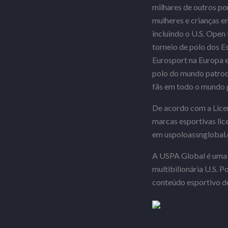
milhares de outros po
mulheres e crianças e
incluindo o U.S. Ope
torneio de polo dos 
Eurosport na Europa e
polo do mundo patroci
fãs em todo o mundo p
De acordo com a Licen
marcas esportivas lic
em uspoloassnglobal
A USPA Global é uma s
multibilionária U.S. 
conteúdo esportivo d