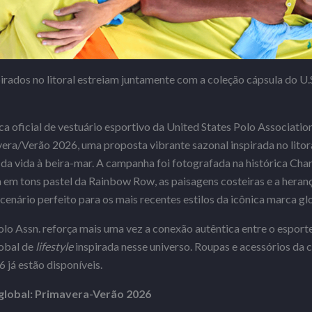
spirados no litoral estreiam juntamente com a coleção cápsula do U
ca oficial de vestuário esportivo da United States Polo Associatio
era/Verão 2026, uma proposta vibrante sazonal inspirada no litor
 da vida à beira-mar. A campanha foi fotografada na histórica Char
ra em tons pastel da Rainbow Row, as paisagens costeiras e a hera
enário perfeito para os mais recentes estilos da icônica marca gl
lo Assn. reforça mais uma vez a conexão autêntica entre o esporte
obal de
lifestyle
inspirada nesse universo. Roupas e acessórios da 
já estão disponíveis.
global: Primavera-Verão 2026