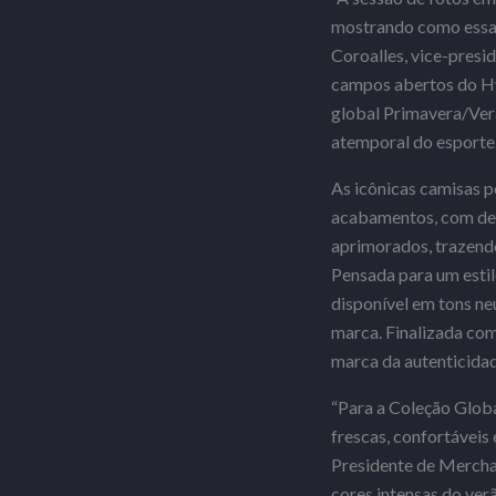
mostrando como essas 
Coroalles, vice-pres
campos abertos do Hyd
global Primavera/Verã
atemporal do esporte.
As icônicas camisas p
acabamentos, com desi
aprimorados, trazendo
Pensada para um estil
disponível em tons neu
marca. Finalizada com
marca da autenticidad
“Para a Coleção Globa
frescas, confortáveis 
Presidente de Mercha
cores intensas do verã