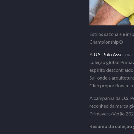
Estilos sazonais e in
Championship®
A
U.S. Polo Assn.
, mar
coleção global Primav
espírito descontraído
Sul, onde a arquitetu
Club proporcionam o c
A campanha da U.S. Po
reconhecida marca gl
Primavera/Verão 2026 
Resumo da coleção 