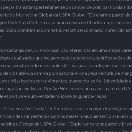
peças transitam perfeitamente do campo de polo para o dia a dia”
idente de Marketing Global da USPA Global. “Do charme pastel d
e Park Polo Club e à ensolarada costa de Charleston, o cenário d
o 2026, combinando um estilo resort descontraído, cores vibrant
”
olo sazonais da U.S. Polo Assn. são oferecidas em uma ampla varie
gns atualizados que incluem textura canelada, padrões sutis e det
 uma versão moderna da polo clássica para as coleções masculina, 
o de vida ativo, a camisa polo sazonal é uma peça versátil, de man
tros clássicos ou cores vibrantes, mantendo-se fiel à identidade c
 o logotipo exclusivo
Double Horsemen
, cada camisa polo da U.S.
e esportiva e é um verdadeiro ícone do guarda-roupa.
l Primavera/Verão da U.S. Polo Assn., nossa equipe de design se p
​​e fáceis de usar, perfeitas para os meses mais quentes”, disse Jes
ndising e Design da USPA Global. “Exploramos tons pastel vibrant
o e tecidos texturizados para trazer nova energia às nossas silhuet