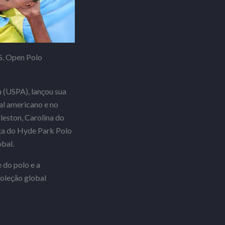
.S. Open Polo
n (USPA), lançou sua
al americano e no
leston, Carolina do
nça do Hyde Park Polo
obal.
 do polo e a
coleção global