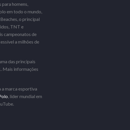
os para homens,
polo em todo o mundo,
eaches, o principal
nidos, TNT e
ais campeonatos de
essível a milhões de
uma das principais
1. Mais informações
a a marca esportiva
Polo
, líder mundial em
ouTube.