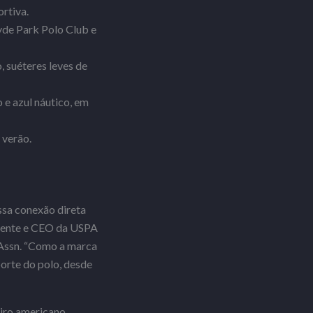
ortiva.
Hyde Park Polo Club e
o, suéteres leves de
 e azul náutico, em
 verão.
ossa conexão direta
idente e CEO da USPA
 Assn. “Como a marca
porte do polo, desde
eiro americano,