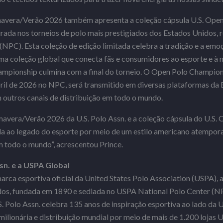
avera/Verão 2026 também apresenta a coleção cápsula U.S. Open
ada nos torneios de polo mais prestigiados dos Estados Unidos, 
(NPC). Esta coleção de edição limitada celebra a tradição e a emo
ma coleção global que conecta fãs e consumidores ao esporte e à
ampionship culmina com a final do torneio. O Open Polo Champion
ril de 2026 no NPC, será transmitido em diversas plataformas da 
utros canais de distribuição em todo o mundo.
mavera/Verão 2026 da U.S. Polo Assn. e a coleção cápsula do U.S.
a ao legado do esporte por meio de um estilo americano atempor
 todo o mundo”, acrescentou Prince.
sn. e a USPA Global
marca esportiva oficial da United States Polo Association (USPA), 
dos, fundada em 1890 e sediada no USPA National Polo Center (N
U.S. Polo Assn. celebra 135 anos de inspiração esportiva ao lado d
ilionária e distribuição mundial por meio de mais de 1.200 lojas U