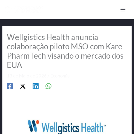
Skip
to
content
Wellgistics Health anuncia
colaboração piloto MSO com Kare
PharmTech visando o mercado dos
EUA
13 de Maio de 2026
/
Economia