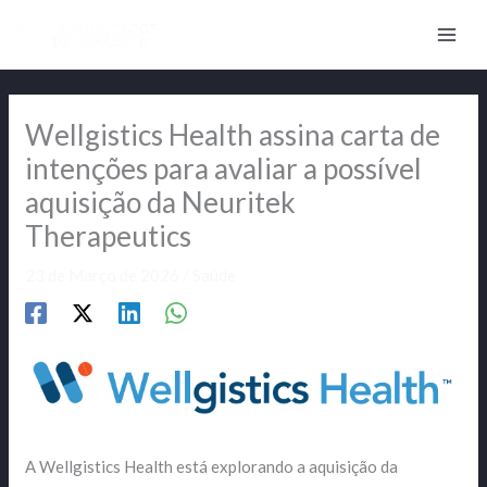
Skip
to
content
Wellgistics Health assina carta de
intenções para avaliar a possível
aquisição da Neuritek
Therapeutics
23 de Março de 2026
/
Saúde
A Wellgistics Health está explorando a aquisição da